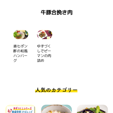
牛豚合挽き肉
ゆずづく
直七ポン
しでピー
酢の和風
マンの肉
ハンバー
詰め
グ