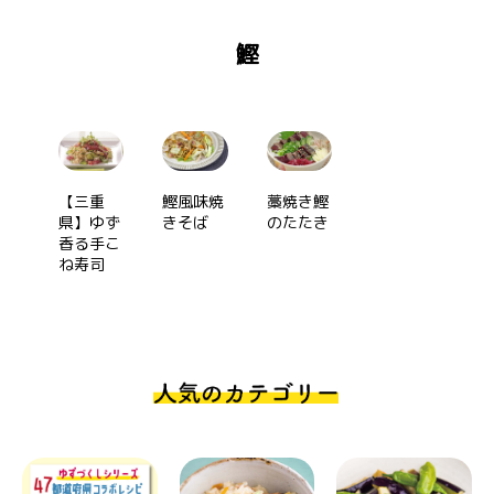
鰹
【三重
鰹風味焼
藁焼き鰹
県】ゆず
きそば
のたたき
香る手こ
ね寿司